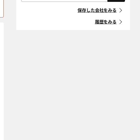
屋根・外壁・防
外構・造園
「住宅リフォーム事業者団体
上高井郡高山村
上水内郡飯綱町
水工事
登録制度」に登録している事
保存した会社をみる
業者
上水内郡小川村
耐震改修
上水内郡信濃町
断熱改修（断熱
材、窓、ガラ
履歴をみる
木曽郡上松町
木曽郡王滝村
ス）
マークの意味
省エネ・創エ
バリアフリー・
木曽郡大桑村
木曽郡木曽町
ネ・蓄エネ
介護リフォーム
「地方自治体におけるリ
フォーム事業者登録制度」等
木曽郡木祖村
木曽郡南木曽町
デザインリノ
スケルトンリ
に登録している事業者
ベーション
フォーム
北安曇郡池田町
北安曇郡小谷村
マークの意味
二世帯住宅
ペットリフォー
北安曇郡白馬村
北安曇郡松川村
ム
空き家改修・活
古民家
北佐久郡軽井沢
北佐久郡立科町
条件をクリア
用
町
自然素材・健康
防音
北佐久郡御代田
駒ヶ根市
町
条件をクリア
小諸市
佐久市
塩尻市
下伊那郡阿智村
下伊那郡阿南町
下伊那郡売木村
下伊那郡大鹿村
下伊那郡下條村
下伊那郡喬木村
下伊那郡高森町