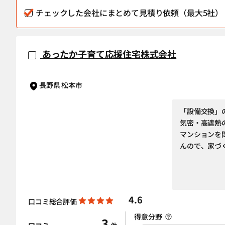
チェックした会社にまとめて見積り依頼（最大5社）
あったか子育て応援住宅株式会社
長野県 松本市
「設備交換」
気密・高遮熱
マンションを
んので、家づ
4.6
口コミ総合評価
得意分野
3