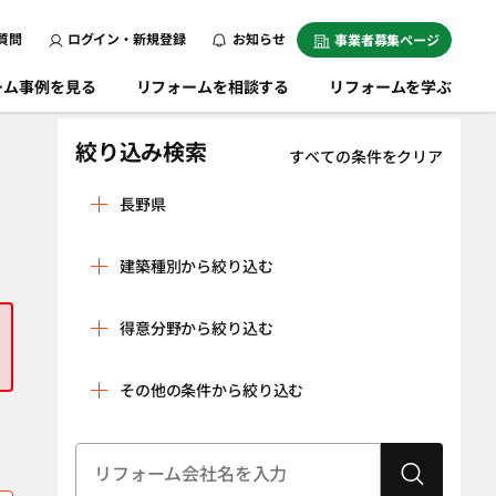
質問
ログイン・新規登録
お知らせ
事業者募集ページ
ーム事例を見る
リフォームを相談する
リフォームを学ぶ
絞り込み検索
すべての条件をクリア
長野県
安曇野市
飯田市
建築種別から絞り込む
飯山市
伊那市
戸建
マンション
上田市
大町市
得意分野から絞り込む
条件をクリア
岡谷市
上伊那郡飯島町
リノベーション
水回り空間
その他の条件から絞り込む
上伊那郡辰野町
上伊那郡中川村
（全面改修）
設備工事（給湯
内装工事（クロ
上伊那郡南箕輪
上伊那郡箕輪町
器・太陽光発
ス貼り・左官工
村
建物状況調査
耐震診断
電、蓄電池な
事・床の貼り替
（インスペク
上伊那郡宮田村
上高井郡小布施
ど）
えなど）
ション）
町