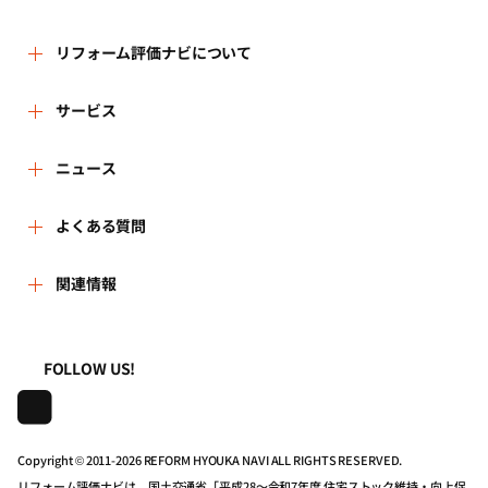
リフォーム評価ナビについて
リフォーム評価ナビとは
サービス
運営体制
リフォーム会社を探す
ニュース
はじめての方へ
リフォーム事例を見る
新着情報
よくある質問
事務局へのお問い合せ
リフォームを相談する
講習会・セミナー
よくある質問
関連情報
地域の相談窓口のみなさまへ
リフォームを学ぶ
連携機関・企業・団体トピックス
利用規約
一般財団法人住まいづくりナビセンター
FOLLOW US!
リフォーム会社一覧
動画で学べるリフォームの基礎知識
プライバシーポリシー
株式会社日本建築住宅センター
住宅関連機関リンク集
マイページの活用
動作推奨環境について
Copyright © 2011-
2026 REFORM HYOUKA NAVI ALL RIGHTS RESERVED.
リフォーム評価ナビは、国土交通省「平成28～令和7年度 住宅ストック維持・向上促