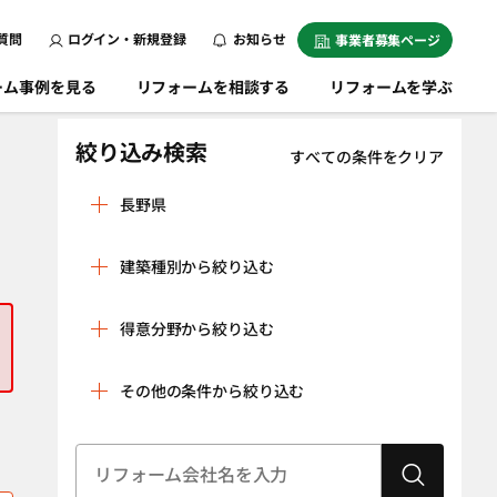
質問
ログイン・新規登録
お知らせ
事業者募集ページ
ーム事例を見る
リフォームを相談する
リフォームを学ぶ
絞り込み検索
すべての条件をクリア
長野県
安曇野市
飯田市
建築種別から絞り込む
飯山市
伊那市
戸建
マンション
上田市
大町市
得意分野から絞り込む
条件をクリア
岡谷市
上伊那郡飯島町
リノベーション
水回り空間
その他の条件から絞り込む
上伊那郡辰野町
上伊那郡中川村
（全面改修）
設備工事（給湯
内装工事（クロ
上伊那郡南箕輪
上伊那郡箕輪町
器・太陽光発
ス貼り・左官工
村
建物状況調査
耐震診断
電、蓄電池な
事・床の貼り替
（インスペク
上伊那郡宮田村
上高井郡小布施
ど）
えなど）
ション）
町