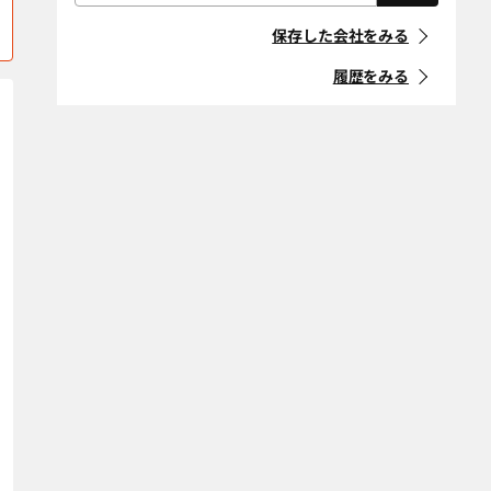
屋根・外壁・防
外構・造園
「住宅リフォーム事業者団体
上高井郡高山村
上水内郡飯綱町
水工事
登録制度」に登録している事
保存した会社をみる
業者
上水内郡小川村
耐震改修
上水内郡信濃町
断熱改修（断熱
材、窓、ガラ
履歴をみる
木曽郡上松町
木曽郡王滝村
ス）
マークの意味
省エネ・創エ
バリアフリー・
木曽郡大桑村
木曽郡木曽町
ネ・蓄エネ
介護リフォーム
「地方自治体におけるリ
フォーム事業者登録制度」等
木曽郡木祖村
木曽郡南木曽町
デザインリノ
スケルトンリ
に登録している事業者
ベーション
フォーム
北安曇郡池田町
北安曇郡小谷村
マークの意味
二世帯住宅
ペットリフォー
北安曇郡白馬村
北安曇郡松川村
ム
空き家改修・活
古民家
北佐久郡軽井沢
北佐久郡立科町
条件をクリア
用
町
自然素材・健康
防音
北佐久郡御代田
駒ヶ根市
町
条件をクリア
小諸市
佐久市
塩尻市
下伊那郡阿智村
下伊那郡阿南町
下伊那郡売木村
下伊那郡大鹿村
下伊那郡下條村
下伊那郡喬木村
下伊那郡高森町