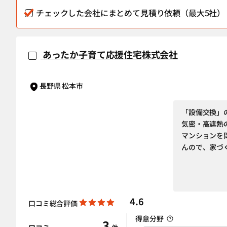
チェックした会社にまとめて見積り依頼（最大5社）
あったか子育て応援住宅株式会社
長野県 松本市
「設備交換」
気密・高遮熱
マンションを
んので、家づ
4.6
口コミ総合評価
得意分野
3