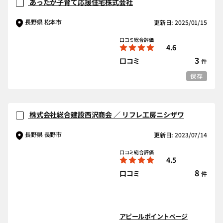
あったか子育て応援住宅株式会社
長野県 松本市
更新日: 2025/01/15
口コミ総合評価
4.6
3
口コミ
件
保存
株式会社総合建設西沢商会 ／ リフレ工房ニシザワ
長野県 長野市
更新日: 2023/07/14
口コミ総合評価
4.5
8
口コミ
件
アピールポイントページ