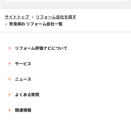
サイトトップ
リフォーム会社を探す
奈良県の リフォーム会社一覧
リフォーム評価ナビについて
リフォーム評価ナビとは
サービス
運営体制
リフォーム会社を探す
ニュース
はじめての方へ
リフォーム事例を見る
新着情報
よくある質問
事務局へのお問い合せ
リフォームを相談する
講習会・セミナー
よくある質問
関連情報
地域の相談窓口のみなさまへ
リフォームを学ぶ
連携機関・企業・団体トピックス
利用規約
一般財団法人住まいづくりナビセンター