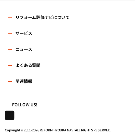
リフォーム評価ナビについて
リフォーム評価ナビとは
サービス
運営体制
リフォーム会社を探す
ニュース
はじめての方へ
リフォーム事例を見る
新着情報
よくある質問
事務局へのお問い合せ
リフォームを相談する
講習会・セミナー
よくある質問
関連情報
地域の相談窓口のみなさまへ
リフォームを学ぶ
連携機関・企業・団体トピックス
利用規約
一般財団法人住まいづくりナビセンター
FOLLOW US!
リフォーム会社一覧
動画で学べるリフォームの基礎知識
プライバシーポリシー
株式会社日本建築住宅センター
住宅関連機関リンク集
マイページの活用
動作推奨環境について
Copyright © 2011-
2026 REFORM HYOUKA NAVI ALL RIGHTS RESERVED.