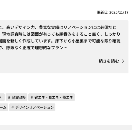
更新日: 2025/11/17
と、高いデザイン力、豊富な実績はリノベーションには必須だと
。現地調査時には図面が有っても鵜呑みをすること無く、しっかり
図面を新しく作成しています。床下から小屋裏まで可能な限り確認
で、際限なく正確で理想的なプラン…
続きを読む
）
＃ 耐震改修
＃ 省エネ・創エネ・蓄エネ
ーム
＃ デザインリノベーション