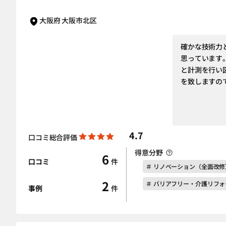
大阪府 大阪市北区
確かな技術力
思っています
と計測を行い
を致しますの
4.7
口コミ総合評価
得意分野
6
口コミ
件
＃ リノベーション（全面改修
2
＃ バリアフリー・介護リフォ
事例
件