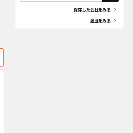
屋根・外壁・防
外構・造園
「住宅リフォーム事業者団体
水工事
御所市
桜井市
登録制度」に登録している事
保存した会社をみる
業者
耐震改修
断熱改修（断熱
磯城郡川西町
磯城郡田原本町
材、窓、ガラ
履歴をみる
ス）
マークの意味
磯城郡三宅町
高市郡明日香村
省エネ・創エ
バリアフリー・
高市郡高取町
天理市
ネ・蓄エネ
介護リフォーム
「地方自治体におけるリ
フォーム事業者登録制度」等
デザインリノ
スケルトンリ
奈良市
大和郡山市
に登録している事業者
ベーション
フォーム
大和高田市
山辺郡山添村
マークの意味
二世帯住宅
ペットリフォー
ム
吉野郡大淀町
吉野郡上北山村
空き家改修・活
古民家
条件をクリア
吉野郡川上村
吉野郡黒滝村
用
吉野郡下市町
自然素材・健康
吉野郡下北山村
防音
吉野郡天川村
吉野郡十津川村
条件をクリア
吉野郡野迫川村
吉野郡東吉野村
吉野郡吉野町
エリア選択をクリア