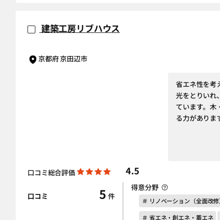
建築工房リブハウス
京都府 京田辺市
省エネ性を考
光をとりいれ
ています。木
る力がありま
4.5
口コミ総合評価
得意分野
5
口コミ
件
＃ リノベーション（全面改修
＃ 省エネ・創エネ・蓄エネ