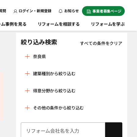
質問
ログイン・新規登録
お知らせ
事業者募集ページ
ーム事例を見る
リフォームを相談する
リフォームを学ぶ
絞り込み検索
すべての条件をクリア
奈良県
生駒郡安堵町
生駒郡斑鳩町
建築種別から絞り込む
生駒郡三郷町
生駒郡平群町
戸建
マンション
生駒市
宇陀郡曽爾村
得意分野から絞り込む
条件をクリア
宇陀郡御杖村
宇陀市
リフォームスタジオいごこち一級建築
株式会社えびす工務店
リノベーション
水回り空間
士事務所
その他の条件から絞り込む
橿原市
香芝市
（全面改修）
設備工事（給湯
内装工事（クロ
葛城市
北葛城郡王寺町
器・太陽光発
ス貼り・左官工
建物状況調査
耐震診断
北葛城郡河合町
電、蓄電池な
北葛城郡上牧町
事・床の貼り替
（インスペク
ど）
えなど）
ション）
北葛城郡広陵町
五條市