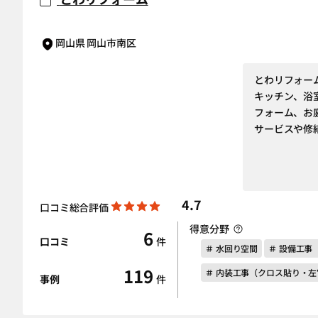
岡山県 岡山市南区
とわリフォー
キッチン、浴
フォーム、お
サービスや修
4.7
口コミ総合評価
得意分野
6
口コミ
件
＃ 水回り空間
＃ 設備工事
119
＃ 内装工事（クロス貼り・
事例
件