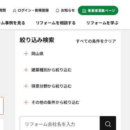
質問
ログイン・新規登録
お知らせ
事業者募集ページ
ーム事例を見る
リフォームを相談する
リフォームを学ぶ
絞り込み検索
すべての条件をクリア
岡山県
英田郡西粟倉村
赤磐市
建築種別から絞り込む
浅口郡里庄町
浅口市
戸建
マンション
井原市
岡山市北区
得意分野から絞り込む
条件をクリア
岡山市中区
岡山市東区
リノベーション
水回り空間
その他の条件から絞り込む
岡山市南区
小田郡矢掛町
（全面改修）
設備工事（給湯
内装工事（クロ
加賀郡吉備中央
笠岡市
器・太陽光発
ス貼り・左官工
町
建物状況調査
耐震診断
電、蓄電池な
事・床の貼り替
（インスペク
勝田郡勝央町
勝田郡奈義町
ど）
えなど）
ション）