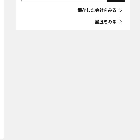
久米郡久米南町
屋根・外壁・防
久米郡美咲町
外構・造園
「住宅リフォーム事業者団体
水工事
登録制度」に登録している事
保存した会社をみる
倉敷市
瀬戸内市
業者
耐震改修
断熱改修（断熱
材、窓、ガラ
履歴をみる
総社市
高梁市
ス）
マークの意味
玉野市
都窪郡早島町
省エネ・創エ
バリアフリー・
ネ・蓄エネ
介護リフォーム
「地方自治体におけるリ
津山市
苫田郡鏡野町
フォーム事業者登録制度」等
デザインリノ
スケルトンリ
に登録している事業者
新見市
備前市
ベーション
フォーム
マークの意味
二世帯住宅
ペットリフォー
真庭郡新庄村
真庭市
ム
美作市
和気郡和気町
空き家改修・活
古民家
条件をクリア
用
エリア選択をクリア
自然素材・健康
防音
条件をクリア