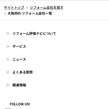
サイトトップ
リフォーム会社を探す
大阪府の リフォーム会社一覧
リフォーム評価ナビについて
リフォーム評価ナビとは
サービス
運営体制
リフォーム会社を探す
ニュース
はじめての方へ
リフォーム事例を見る
新着情報
よくある質問
事務局へのお問い合せ
リフォームを相談する
講習会・セミナー
よくある質問
関連情報
地域の相談窓口のみなさまへ
リフォームを学ぶ
連携機関・企業・団体トピックス
利用規約
一般財団法人住まいづくりナビセンター
FOLLOW US!