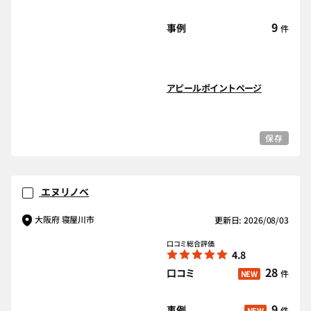
9
事例
件
アピールポイントページ
保存
エヌリノベ
大阪府 寝屋川市
更新日: 2026/08/03
口コミ総合評価
4.8
28
口コミ
件
NEW
9
事例
件
NEW