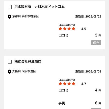
洪水製材所 e-材木屋ドットコム
京都府 京都市右京区
更新日: 2025/08/22
口コミ総合評価
4.5
5
口コミ
件
保存
株式会社興津商店
大阪府 大阪市港区
更新日: 2026/08/08
口コミ総合評価
4.7
4
口コミ
件
6
事例
件