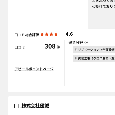
どを承ってお
心掛けており
4.6
口コミ総合評価
得意分野
308
口コミ
件
＃ リノベーション（全面改修
＃ 内装工事（クロス貼り・
アピールポイントページ
株式会社優誠