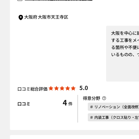
大阪府 大阪市天王寺区
大阪を中心に
する工事をメ
る箇所や不便
いるものの、
5.0
口コミ総合評価
得意分野
4
口コミ
件
＃ リノベーション（全面改修
＃ 内装工事（クロス貼り・