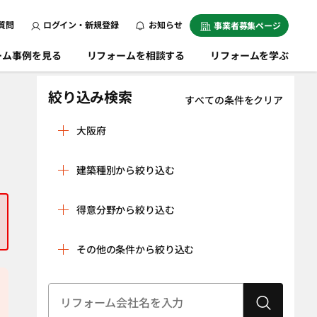
質問
ログイン・新規登録
お知らせ
事業者募集ページ
ーム事例を見る
リフォームを相談する
リフォームを学ぶ
絞り込み検索
すべての条件をクリア
大阪府
池田市
泉大津市
建築種別から絞り込む
泉佐野市
和泉市
戸建
マンション
茨木市
大阪狭山市
得意分野から絞り込む
条件をクリア
大阪市旭区
大阪市阿倍野区
リノベーション
水回り空間
その他の条件から絞り込む
大阪市生野区
大阪市北区
（全面改修）
設備工事（給湯
内装工事（クロ
大阪市此花区
大阪市城東区
器・太陽光発
ス貼り・左官工
建物状況調査
耐震診断
大阪市住之江区
電、蓄電池な
大阪市住吉区
事・床の貼り替
（インスペク
ど）
えなど）
ション）
大阪市大正区
大阪市中央区