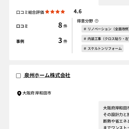
4.6
口コミ総合評価
得意分野
8
口コミ
件
＃ リノベーション（全面改修
3
＃ 内装工事（クロス貼り・
事例
件
＃ スケルトンリフォーム
泉州ホーム株式会社
大阪府 岸和田市
大阪府岸和田
その設計力と
断熱や省エネ
までワンスト