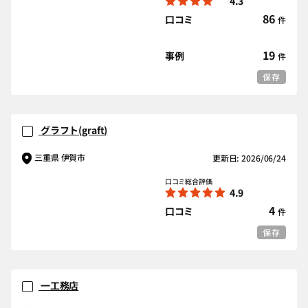
4.3
86
口コミ
件
19
事例
件
保存
グラフト(graft)
三重県 伊賀市
更新日: 2026/06/24
口コミ総合評価
4.9
4
口コミ
件
保存
一工務店