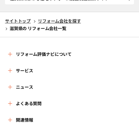
サイトトップ
リフォーム会社を探す
滋賀県の リフォーム会社一覧
リフォーム評価ナビについて
リフォーム評価ナビとは
サービス
運営体制
リフォーム会社を探す
ニュース
はじめての方へ
リフォーム事例を見る
新着情報
よくある質問
事務局へのお問い合せ
リフォームを相談する
講習会・セミナー
よくある質問
関連情報
地域の相談窓口のみなさまへ
リフォームを学ぶ
連携機関・企業・団体トピックス
利用規約
一般財団法人住まいづくりナビセンター