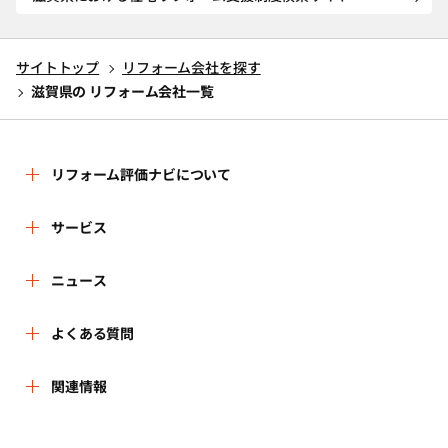
サイトトップ
リフォーム会社を探す
滋賀県の リフォーム会社一覧
リフォーム評価ナビについて
リフォーム評価ナビとは
サービス
運営体制
リフォーム会社を探す
ニュース
はじめての方へ
リフォーム事例を見る
新着情報
よくある質問
事務局へのお問い合せ
リフォームを相談する
講習会・セミナー
よくある質問
関連情報
地域の相談窓口のみなさまへ
リフォームを学ぶ
連携機関・企業・団体トピックス
利用規約
一般財団法人住まいづくりナビセンター