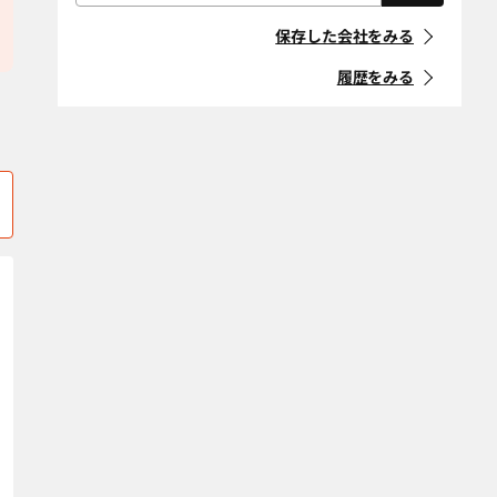
仁多郡奥出雲町
屋根・外壁・防
浜田市
外構・造園
「住宅リフォーム事業者団体
株式会社 長岡塗装店
ハウスキーパー
水工事
登録制度」に登録している事
保存した会社をみる
益田市
松江市
業者
耐震改修
断熱改修（断熱
材、窓、ガラ
履歴をみる
安来市
ス）
マークの意味
エリア選択をクリア
省エネ・創エ
バリアフリー・
ネ・蓄エネ
介護リフォーム
「地方自治体におけるリ
フォーム事業者登録制度」等
デザインリノ
スケルトンリ
に登録している事業者
ベーション
フォーム
マークの意味
二世帯住宅
ペットリフォー
ム
空き家改修・活
古民家
条件をクリア
用
自然素材・健康
防音
条件をクリア