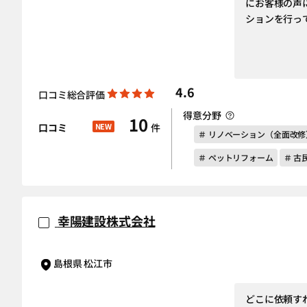
にお客様の声
ションを行っ
4.6
口コミ総合評価
得意分野
10
口コミ
NEW
件
＃ リノベーション（全面改修
＃ ペットリフォーム
＃ 古
幸陽建設株式会社
島根県 松江市
どこに依頼す