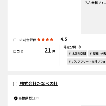
ろん無料です
4.5
口コミ総合評価
得意分野
21
口コミ
件
＃ 水回り空間
＃ 屋根・外
＃ バリアフリー・介護リフォ
株式会社たなべの杜
島根県 松江市