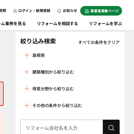
質問
ログイン・新規登録
お知らせ
事業者募集ページ
ーム事例を見る
リフォームを相談する
リフォームを学ぶ
絞り込み検索
すべての条件をクリア
島根県
飯石郡飯南町
出雲市
建築種別から絞り込む
雲南市
大田市
戸建
マンション
邑智郡邑南町
邑智郡川本町
得意分野から絞り込む
条件をクリア
邑智郡美郷町
隠岐郡海士町
リノベーション
水回り空間
その他の条件から絞り込む
隠岐郡隠岐の島
隠岐郡知夫村
（全面改修）
町
設備工事（給湯
内装工事（クロ
隠岐郡西ノ島町
鹿足郡津和野町
器・太陽光発
ス貼り・左官工
建物状況調査
耐震診断
電、蓄電池な
事・床の貼り替
（インスペク
鹿足郡吉賀町
江津市
ど）
えなど）
ション）