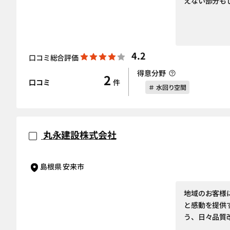
えない部分も
4.2
口コミ総合評価
得意分野
2
口コミ
件
＃ 水回り空間
丸永建設株式会社
島根県 安来市
地域のお客様
と感動を提供
う、日々品質