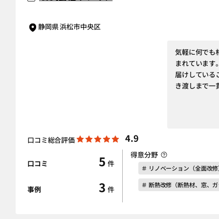
静岡県 浜松市中央区
気軽に何でも
まれています
届けしている
き渡しまで一
4.9
口コミ総合評価
得意分野
5
口コミ
件
＃ リノベーション（全面改修
3
＃ 断熱改修（断熱材、窓、ガ
事例
件