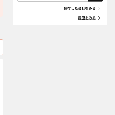
屋根・外壁・防
外構・造園
「住宅リフォーム事業者団体
水工事
静岡市葵区
静岡市清水区
登録制度」に登録している事
保存した会社をみる
業者
耐震改修
断熱改修（断熱
静岡市駿河区
島田市
材、窓、ガラ
履歴をみる
ス）
マークの意味
下田市
裾野市
省エネ・創エ
バリアフリー・
駿東郡小山町
駿東郡清水町
ネ・蓄エネ
介護リフォーム
「地方自治体におけるリ
フォーム事業者登録制度」等
デザインリノ
スケルトンリ
駿東郡長泉町
田方郡函南町
に登録している事業者
ベーション
フォーム
沼津市
榛原郡川根本町
マークの意味
二世帯住宅
ペットリフォー
ム
榛原郡吉田町
浜松市中央区
空き家改修・活
古民家
条件をクリア
浜松市天竜区
浜松市浜名区
用
袋井市
自然素材・健康
藤枝市
防音
富士市
富士宮市
条件をクリア
牧之原市
三島市
焼津市
エリア選択をクリア