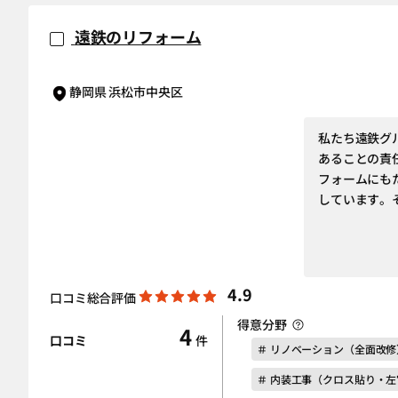
遠鉄のリフォーム
静岡県 浜松市中央区
私たち遠鉄グ
あることの責
フォームにも
しています。
4.9
口コミ総合評価
得意分野
4
口コミ
件
＃ リノベーション（全面改修
＃ 内装工事（クロス貼り・