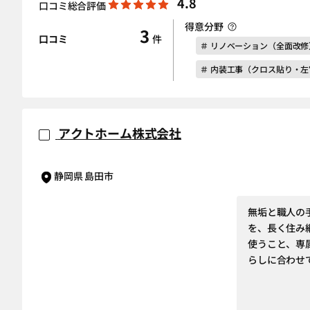
4.8
口コミ総合評価
得意分野
3
口コミ
件
＃ リノベーション（全面改修
＃ 内装工事（クロス貼り・
アクトホーム株式会社
静岡県 島田市
無垢と職人の
を、長く住み
使うこと、専
らしに合わせ