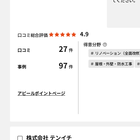
てください。
4.9
口コミ総合評価
得意分野
27
口コミ
件
＃ リノベーション（全面改修
97
＃ 屋根・外壁・防水工事
事例
件
アピールポイントページ
株式会社 テンイチ