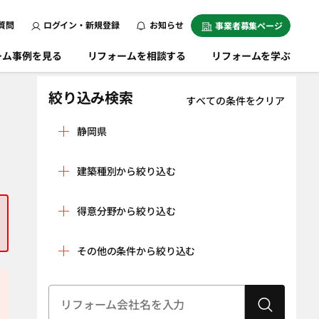
質問
ログイン・新規登録
お知らせ
事業者募集ページ
ーム事例を見る
リフォームを相談する
リフォームを学ぶ
絞り込み検索
すべての条件をクリア
静岡県
熱海市
伊豆市
建築種別から絞り込む
伊豆の国市
伊東市
戸建
マンション
磐田市
御前崎市
得意分野から絞り込む
条件をクリア
掛川市
賀茂郡河津町
リノベーション
水回り空間
その他の条件から絞り込む
賀茂郡西伊豆町
賀茂郡東伊豆町
（全面改修）
設備工事（給湯
内装工事（クロ
賀茂郡松崎町
賀茂郡南伊豆町
器・太陽光発
ス貼り・左官工
建物状況調査
耐震診断
菊川市
電、蓄電池な
湖西市
事・床の貼り替
（インスペク
ど）
えなど）
ション）
御殿場市
周智郡森町