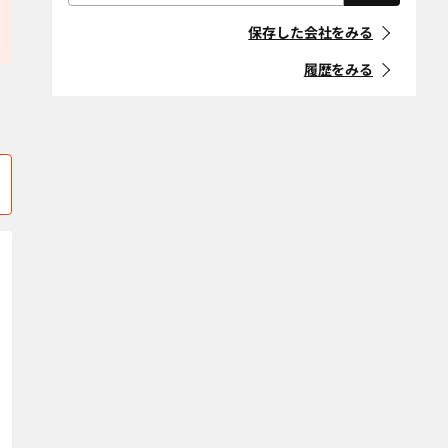
屋根・外壁・防
外構・造園
「住宅リフォーム事業者団体
水工事
静岡市葵区
静岡市清水区
登録制度」に登録している事
保存した会社をみる
業者
耐震改修
断熱改修（断熱
静岡市駿河区
島田市
材、窓、ガラ
履歴をみる
ス）
マークの意味
下田市
裾野市
省エネ・創エ
バリアフリー・
駿東郡小山町
駿東郡清水町
ネ・蓄エネ
介護リフォーム
「地方自治体におけるリ
フォーム事業者登録制度」等
デザインリノ
スケルトンリ
駿東郡長泉町
田方郡函南町
に登録している事業者
ベーション
フォーム
沼津市
榛原郡川根本町
マークの意味
二世帯住宅
ペットリフォー
ム
榛原郡吉田町
浜松市中央区
空き家改修・活
古民家
条件をクリア
浜松市天竜区
浜松市浜名区
用
袋井市
自然素材・健康
藤枝市
防音
富士市
富士宮市
条件をクリア
牧之原市
三島市
焼津市
エリア選択をクリア