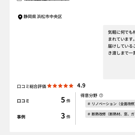
静岡県 浜松市中央区
気軽に何でも
まれています
届けしている
き渡しまで一
4.9
口コミ総合評価
得意分野
5
口コミ
件
＃ リノベーション（全面改修
3
＃ 断熱改修（断熱材、窓、ガ
事例
件