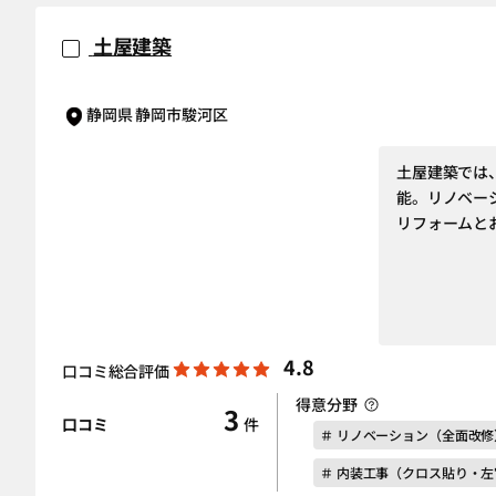
土屋建築
静岡県 静岡市駿河区
土屋建築では
能。リノベー
リフォームと
4.8
口コミ総合評価
得意分野
3
口コミ
件
＃ リノベーション（全面改修
＃ 内装工事（クロス貼り・