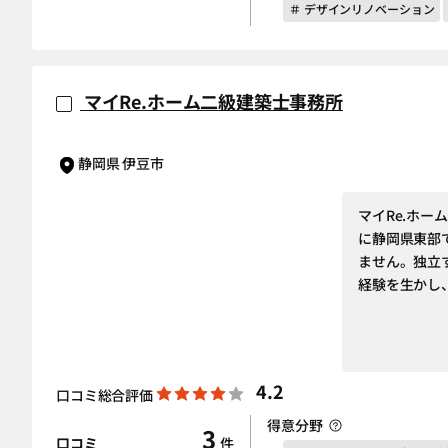
＃ デザインリノベーション
マイRe.ホーム二級建築士事務所
静岡県 伊豆市
マイRe.ホ
に静岡県東部
ません。独立
経験を生かし
4.2
口コミ総合評価
得意分野
3
口コミ
件