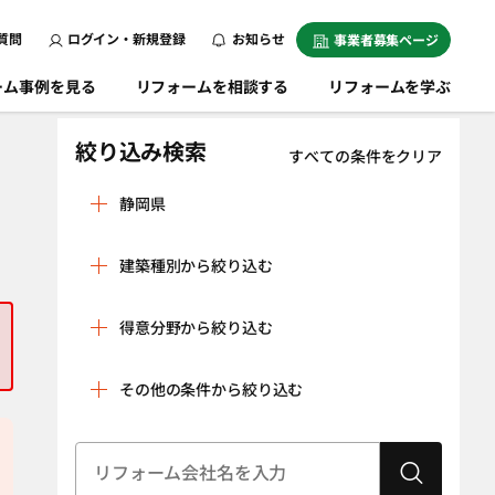
質問
ログイン・新規登録
お知らせ
事業者募集ページ
ーム事例を見る
リフォームを相談する
リフォームを学ぶ
絞り込み検索
すべての条件をクリア
静岡県
熱海市
伊豆市
建築種別から絞り込む
伊豆の国市
伊東市
戸建
マンション
磐田市
御前崎市
得意分野から絞り込む
条件をクリア
掛川市
賀茂郡河津町
リノベーション
水回り空間
その他の条件から絞り込む
賀茂郡西伊豆町
賀茂郡東伊豆町
（全面改修）
設備工事（給湯
内装工事（クロ
賀茂郡松崎町
賀茂郡南伊豆町
器・太陽光発
ス貼り・左官工
建物状況調査
耐震診断
菊川市
電、蓄電池な
湖西市
事・床の貼り替
（インスペク
ど）
えなど）
ション）
御殿場市
周智郡森町