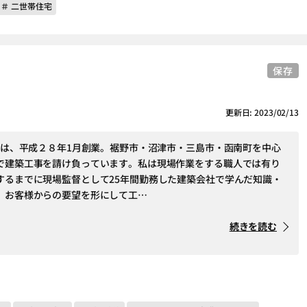
＃ 二世帯住宅
保存
更新日: 2023/02/13
ームは、平成２８年1月創業。裾野市・沼津市・三島市・函南町を中心
で建築工事を請け負っています。私は現場作業をする職人では有り
するまでに現場監督として25年間勤務した建築会社で学んだ知識・
、お客様からの要望を形にして工…
続きを読む