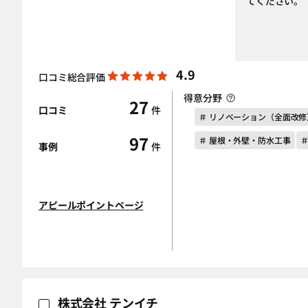
てください。
4.9
口コミ総合評価
得意分野
27
口コミ
件
＃ リノベーション（全面改修
97
＃ 屋根・外壁・防水工事
事例
件
アピールポイントページ
株式会社 テンイチ