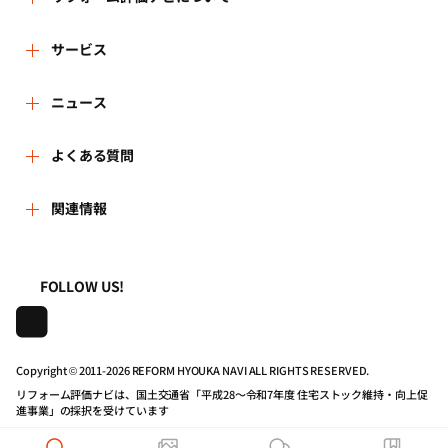
リフォーム評価ナビとは
サービス
運営体制
リフォーム会社を探す
ニュース
はじめての方へ
リフォーム事例を見る
新着情報
よくある質問
事務局へのお問い合せ
リフォームを相談する
講習会・セミナー
よくある質問
関連情報
地域の相談窓口のみなさまへ
リフォームを学ぶ
連携機関・企業・団体トピックス
利用規約
一般財団法人住まいづくりナビセンター
FOLLOW US!
リフォーム会社一覧
動画で学べるリフォームの基礎知識
プライバシーポリシー
株式会社日本建築住宅センター
住宅関連機関リンク集
マイページの活用
動作推奨環境について
Copyright © 2011-
2026 REFORM HYOUKA NAVI ALL RIGHTS RESERVED.
リフォーム評価ナビは、国土交通省「平成28～令和7年度 住宅ストック維持・向上促
進事業」の採択を受けています
リフォーム評価ナビPRO
公式バナーのダウンロード