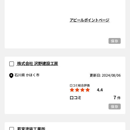
アピールポイントページ
保存
株式会社 沢野建設工房
石川県 かほく市
更新日: 2024/08/06
口コミ総合評価
4.4
7
口コミ
件
保存
若宮塗装工業所