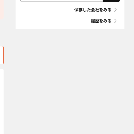
西牟婁郡上富田
屋根・外壁・防
西牟婁郡白浜町
外構・造園
「住宅リフォーム事業者団体
町
水工事
登録制度」に登録している事
保存した会社をみる
業者
西牟婁郡すさみ
耐震改修
橋本市
断熱改修（断熱
町
材、窓、ガラ
履歴をみる
ス）
マークの意味
東牟婁郡北山村
東牟婁郡串本町
省エネ・創エ
バリアフリー・
東牟婁郡古座川
東牟婁郡太地町
ネ・蓄エネ
介護リフォーム
「地方自治体におけるリ
町
フォーム事業者登録制度」等
デザインリノ
スケルトンリ
に登録している事業者
東牟婁郡那智勝
日高郡印南町
ベーション
フォーム
浦町
マークの意味
二世帯住宅
ペットリフォー
日高郡日高川町
日高郡日高町
ム
空き家改修・活
古民家
条件をクリア
日高郡みなべ町
日高郡美浜町
用
日高郡由良町
和歌山市
自然素材・健康
防音
エリア選択をクリア
条件をクリア