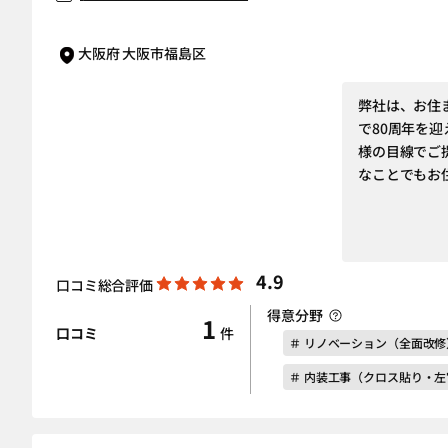
大阪府 大阪市福島区
弊社は、お住
で80周年を
様の目線でご
なことでもお
4.9
口コミ総合評価
得意分野
1
口コミ
件
＃ リノベーション（全面改修
＃ 内装工事（クロス貼り・