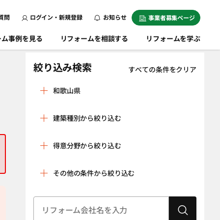
質問
ログイン・新規登録
お知らせ
事業者募集ページ
ーム事例を見る
リフォームを相談する
リフォームを学ぶ
絞り込み検索
すべての条件をクリア
和歌山県
有田郡有田川町
有田郡広川町
建築種別から絞り込む
有田郡湯浅町
有田市
戸建
マンション
伊都郡かつらぎ
伊都郡九度山町
得意分野から絞り込む
町
条件をクリア
伊都郡高野町
岩出市
リノベーション
水回り空間
その他の条件から絞り込む
（全面改修）
海草郡紀美野町
海南市
設備工事（給湯
内装工事（クロ
紀の川市
御坊市
器・太陽光発
ス貼り・左官工
建物状況調査
耐震診断
電、蓄電池な
事・床の貼り替
（インスペク
新宮市
田辺市
ど）
えなど）
ション）