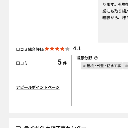
ります。外壁
業にも取り組ん
経験から、様
4.1
口コミ総合評価
得意分野
5
口コミ
件
＃ 屋根・外壁・防水工事
アピールポイントページ
テイガク 大阪工事センター