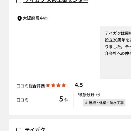
大阪府 豊中市
テイガクは屋
設立20周年を
りました。テ
介会社への仲
4.5
口コミ総合評価
得意分野
5
口コミ
件
＃ 屋根・外壁・防水工事
テイガク