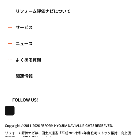
リフォーム評価ナビについて
リフォーム評価ナビとは
サービス
運営体制
リフォーム会社を探す
ニュース
はじめての方へ
リフォーム事例を見る
新着情報
よくある質問
事務局へのお問い合せ
リフォームを相談する
講習会・セミナー
よくある質問
関連情報
地域の相談窓口のみなさまへ
リフォームを学ぶ
連携機関・企業・団体トピックス
利用規約
一般財団法人住まいづくりナビセンター
FOLLOW US!
リフォーム会社一覧
動画で学べるリフォームの基礎知識
プライバシーポリシー
株式会社日本建築住宅センター
住宅関連機関リンク集
マイページの活用
動作推奨環境について
Copyright © 2011-
2026 REFORM HYOUKA NAVI ALL RIGHTS RESERVED.
リフォーム評価ナビは、国土交通省「平成28～令和7年度 住宅ストック維持・向上促