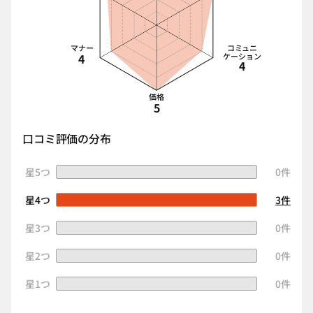
マナー
コミュニ
4
ケーション
4
価格
5
口コミ評価の分布
星5つ
0件
星4つ
3件
星3つ
0件
星2つ
0件
星1つ
0件