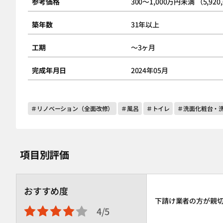
参考価格
300～1,000万円未満 （5,920
築年数
31年以上
工期
～3ヶ月
完成年月日
2024年05月
＃リノベーション（全面改修）
＃風呂
＃トイレ
＃洗面化粧台・
項目別評価
おすすめ度
下請け業者の方が親
4/5