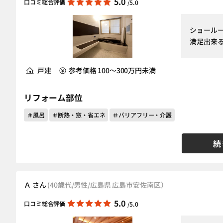
5.0
口コミ総合評価
/5.0
ショール
満足出来
戸建
参考価格 100～300万円未満
リフォーム部位
＃風呂
＃断熱・窓・省エネ
＃バリアフリー・介護
続
Ａ さん
(40歳代/男性/広島県 広島市安佐南区）
5.0
口コミ総合評価
/5.0