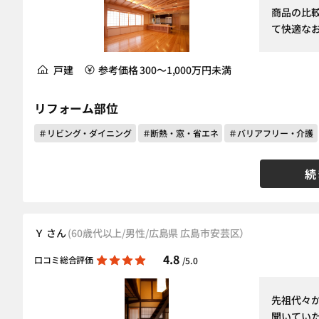
商品の比
て快適な
戸建
参考価格 300～1,000万円未満
リフォーム部位
＃リビング・ダイニング
＃断熱・窓・省エネ
＃バリアフリー・介護
続
Ｙ さん
(60歳代以上/男性/広島県 広島市安芸区）
4.8
口コミ総合評価
/5.0
先祖代々
聞いてい