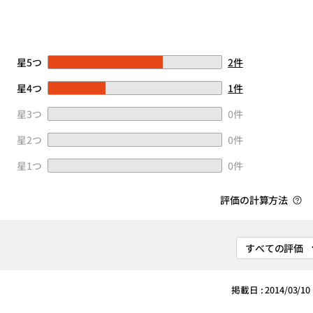
星5つ
2件
星4つ
1件
星3つ
0件
星2つ
0件
星1つ
0件
評価の計算方法
掲載日 : 2014/03/10