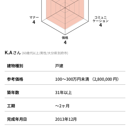
マナー
コミュニ
4
ケーション
4
価格
4
K.A
さん
(60歳代以上/男性/大分県 別府市)
建物種別
戸建
参考価格
100～300万円未満 （2,800,000 円）
築年数
31年以上
工期
～2ヶ月
完成年月日
2013年12月