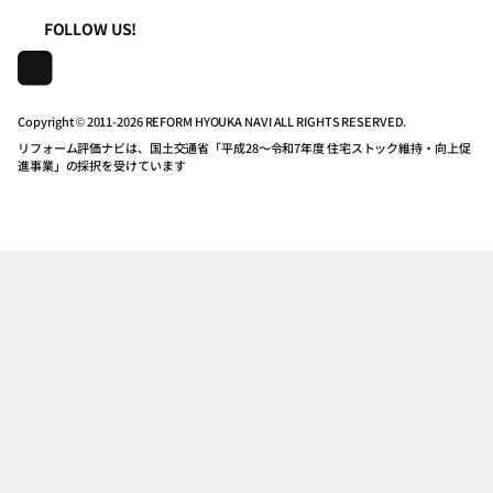
一般財団法人住まいづくりナビセンター
利用規約
FOLLOW US!
連携機関・企業・団体トピックス
リフォームを学ぶ
地域の相談窓口のみなさまへ
株式会社日本建築住宅センター
プライバシーポリシー
動画で学べるリフォームの基礎知識
リフォーム会社一覧
Copyright © 2011-
2026 REFORM HYOUKA NAVI ALL RIGHTS RESERVED.
リフォーム評価ナビは、国土交通省「平成28～令和7年度 住宅ストック維持・向上促
動作推奨環境について
マイページの活用
住宅関連機関リンク集
進事業」の採択を受けています
公式バナーのダウンロード
リフォーム評価ナビPRO
リンクポリシー
パスワードを忘れた方へ