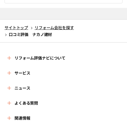
サイトトップ
リフォーム会社を探す
口コミ評価 ナカノ建材
リフォーム評価ナビについて
リフォーム評価ナビとは
サービス
リフォーム会社を探す
ニュース
運営体制
新着情報
よくある質問
リフォーム事例を見る
はじめての方へ
よくある質問
関連情報
講習会・セミナー
リフォームを相談する
事務局へのお問い合せ