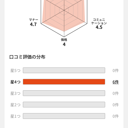
マナー
コミュニ
4.7
ケーション
4.5
価格
4
口コミ評価の分布
星5つ
0件
星4つ
6件
星3つ
0件
星2つ
0件
星1つ
0件