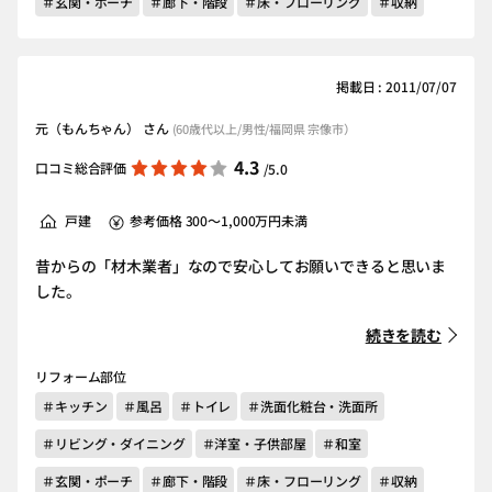
＃玄関・ポーチ
＃廊下・階段
＃床・フローリング
＃収納
掲載日 : 2011/07/07
元（もんちゃん） さん
(60歳代以上/男性/福岡県 宗像市）
4.3
口コミ総合評価
/5.0
戸建
参考価格 300～1,000万円未満
昔からの「材木業者」なので安心してお願いできると思いま
した。
続きを読む
リフォーム部位
＃キッチン
＃風呂
＃トイレ
＃洗面化粧台・洗面所
＃リビング・ダイニング
＃洋室・子供部屋
＃和室
＃玄関・ポーチ
＃廊下・階段
＃床・フローリング
＃収納