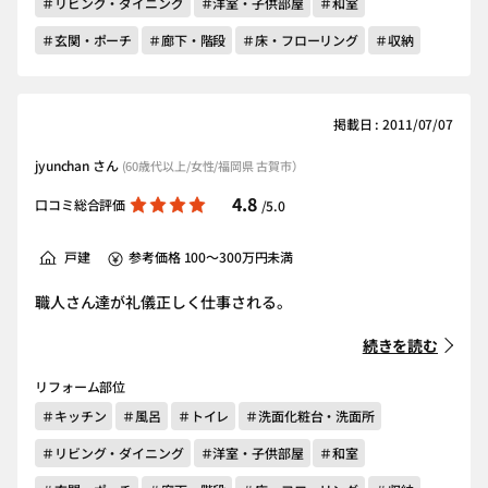
＃リビング・ダイニング
＃洋室・子供部屋
＃和室
＃玄関・ポーチ
＃廊下・階段
＃床・フローリング
＃収納
掲載日 : 2011/07/07
jyunchan さん
(60歳代以上/女性/福岡県 古賀市）
4.8
口コミ総合評価
/5.0
戸建
参考価格 100～300万円未満
職人さん達が礼儀正しく仕事される。
続きを読む
リフォーム部位
＃キッチン
＃風呂
＃トイレ
＃洗面化粧台・洗面所
＃リビング・ダイニング
＃洋室・子供部屋
＃和室