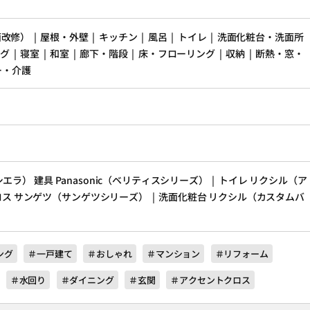
） | 屋根・外壁 | キッチン | 風呂 | トイレ | 洗面化粧台・洗面所
 | 寝室 | 和室 | 廊下・階段 | 床・フローリング | 収納 | 断熱・窓・
ー・介護
シエラ） 建具
Panasonic
（ベリティスシリーズ） | トイレ
リクシル
（ア
ロス
サンゲツ
（サンゲツシリーズ） | 洗面化粧台
リクシル
（カスタムバ
ング
＃一戸建て
＃おしゃれ
＃マンション
＃リフォーム
＃水回り
＃ダイニング
＃玄関
＃アクセントクロス