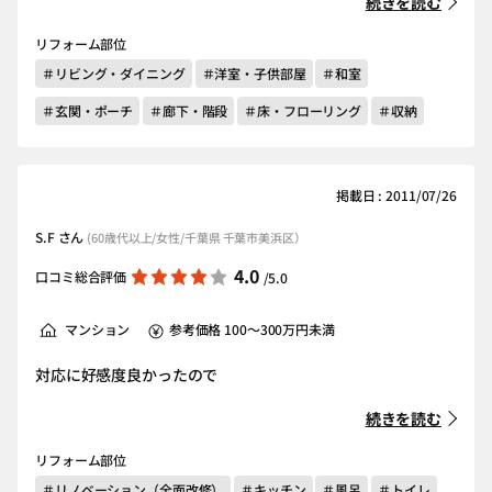
続きを読む
リフォーム部位
＃リビング・ダイニング
＃洋室・子供部屋
＃和室
＃玄関・ポーチ
＃廊下・階段
＃床・フローリング
＃収納
掲載日 : 2011/07/26
S.F さん
(60歳代以上/女性/千葉県 千葉市美浜区）
4.0
口コミ総合評価
/5.0
マンション
参考価格 100～300万円未満
対応に好感度良かったので
続きを読む
リフォーム部位
＃リノベーション（全面改修）
＃キッチン
＃風呂
＃トイレ