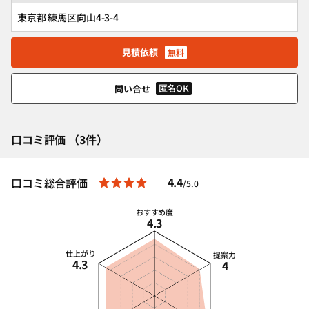
東京都 練馬区向山4-3-4
見積依頼
無料
匿名OK
問い合せ
口コミ評価 （3件）
4.4
口コミ総合評価
/5.0
おすすめ度
4.3
仕上がり
提案力
4.3
4