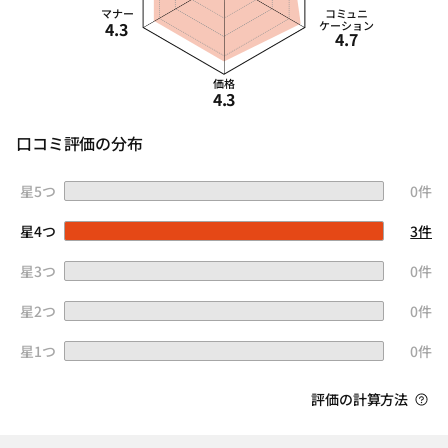
マナー
コミュニ
4.3
ケーション
4.7
価格
4.3
口コミ評価の分布
星5つ
0件
星4つ
3件
星3つ
0件
星2つ
0件
星1つ
0件
評価の計算方法