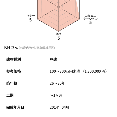
マナー
コミュニ
5
ケーション
5
価格
5
KH
さん
(50歳代/女性/東京都 練馬区)
建物種別
戸建
参考価格
100～300万円未満 （1,800,000 円）
築年数
26～30年
工期
～1ヶ月
完成年月日
2014年04月