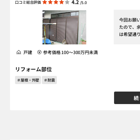
4.2
口コミ総合評価
/5.0
今回お願
たので、
は希望通
戸建
参考価格 100～300万円未満
リフォーム部位
＃屋根・外壁
＃耐震
続