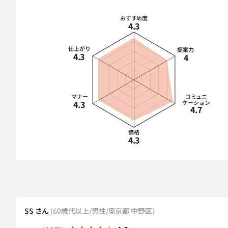
おすすめ度
4.3
仕上がり
提案力
4.3
4
マナー
コミュニ
4.3
ケーション
4.7
価格
4.3
SS さん
(60歳代以上/男性/東京都 中野区）