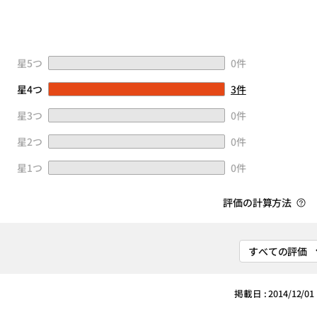
星5つ
0件
星4つ
3件
星3つ
0件
星2つ
0件
星1つ
0件
評価の計算方法
掲載日 : 2014/12/01