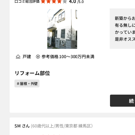
4.0
口コミ総合評価
/5.0
新築から
有る無し
かってい
是非オス
戸建
参考価格 100～300万円未満
リフォーム部位
＃屋根・外壁
続
SM さん
(60歳代以上/男性/東京都 練馬区）