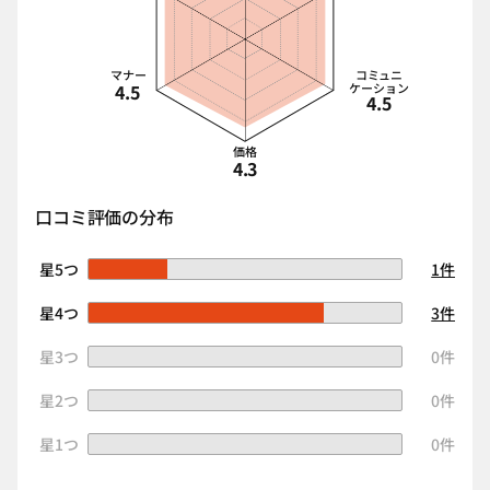
マナー
コミュニ
4.5
ケーション
4.5
価格
4.3
口コミ評価の分布
星5つ
1件
星4つ
3件
星3つ
0件
星2つ
0件
星1つ
0件