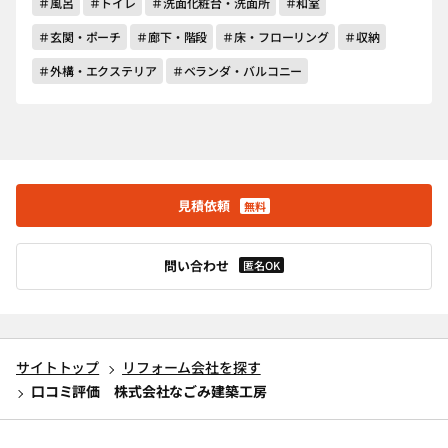
＃風呂
＃トイレ
＃洗面化粧台・洗面所
＃和室
＃玄関・ポーチ
＃廊下・階段
＃床・フローリング
＃収納
＃外構・エクステリア
＃ベランダ・バルコニー
見積依頼
無料
問い合わせ
匿名OK
サイトトップ
リフォーム会社を探す
口コミ評価 株式会社なごみ建築工房