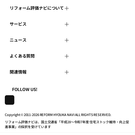
リフォーム評価ナビについて
サービス
リフォーム評価ナビとは
ニュース
リフォーム会社を探す
運営体制
よくある質問
新着情報
リフォーム事例を見る
はじめての方へ
関連情報
よくある質問
講習会・セミナー
リフォームを相談する
事務局へのお問い合せ
一般財団法人住まいづくりナビセンター
利用規約
FOLLOW US!
連携機関・企業・団体トピックス
リフォームを学ぶ
地域の相談窓口のみなさまへ
株式会社日本建築住宅センター
プライバシーポリシー
動画で学べるリフォームの基礎知識
リフォーム会社一覧
Copyright © 2011-
2026 REFORM HYOUKA NAVI ALL RIGHTS RESERVED.
リフォーム評価ナビは、国土交通省「平成28～令和7年度 住宅ストック維持・向上促
動作推奨環境について
マイページの活用
住宅関連機関リンク集
進事業」の採択を受けています