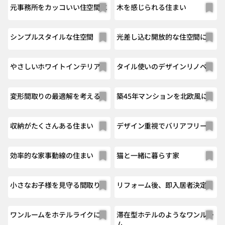
元事務所をカッコいい住空間に
木を感じられる住まい
シンプルスタイルな住空間
光差し込む開放的な住空間に
やさしいホワイトインテリア
タイル使いのデザインリノベ
変形間取りの最適解を考える
築45年マンションを北欧風に
収納がたくさんある住まい
デザイン重視でバリアフリー
効率的な家事動線の住まい
猫と一緒に暮らす家
小さなお子様を見守る間取り
リフォーム後、即入居者決定！
ワンルームをホテルライクに
滞在型ホテルのようなワンルー
ム