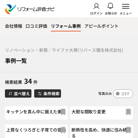
ログイン
お知らせ
メニュー
会社情報
口コミ評価
リフォーム事例
アピールポイント
リノベーション・新築／ライファ大塚(リバース彌生株式会社)
事例一覧
34
検索結果
件
OFF
並べ替え
条件検索
写真のみ
キッチンを真ん中に据えた家
大胆な間取り変更
上質なくつろぎと子育ての安心
断熱性を高め、快適に住み続け
る