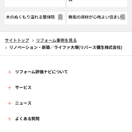
木のぬくもり溢れる整体院
無垢の床材が心地よい住まい
サイトトップ
リフォーム事例を見る
リノベーション・新築／ライファ大塚(リバース彌生株式会社)
リフォーム評価ナビについて
リフォーム評価ナビとは
サービス
リフォーム会社を探す
ニュース
運営体制
新着情報
よくある質問
リフォーム事例を見る
はじめての方へ