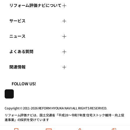
リフォーム評価ナビについて
サービス
リフォーム評価ナビとは
ニュース
リフォーム会社を探す
運営体制
よくある質問
新着情報
リフォーム事例を見る
はじめての方へ
関連情報
よくある質問
講習会・セミナー
リフォームを相談する
事務局へのお問い合せ
一般財団法人住まいづくりナビセンター
利用規約
FOLLOW US!
連携機関・企業・団体トピックス
リフォームを学ぶ
地域の相談窓口のみなさまへ
株式会社日本建築住宅センター
プライバシーポリシー
動画で学べるリフォームの基礎知識
リフォーム会社一覧
Copyright © 2011-
2026 REFORM HYOUKA NAVI ALL RIGHTS RESERVED.
リフォーム評価ナビは、国土交通省「平成28～令和7年度 住宅ストック維持・向上促
動作推奨環境について
マイページの活用
住宅関連機関リンク集
進事業」の採択を受けています