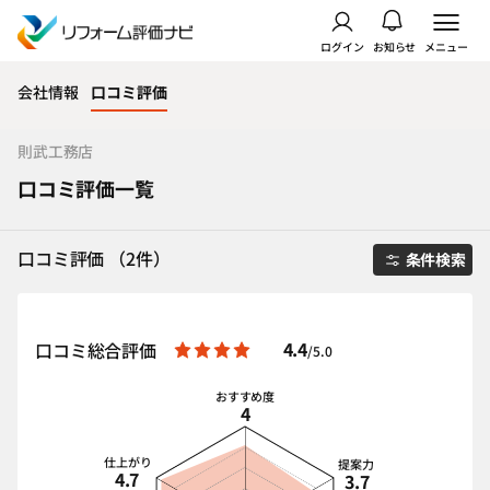
ログイン
お知らせ
メニュー
会社情報
口コミ評価
則武工務店
口コミ評価一覧
口コミ評価 （2件）
条件検索
4.4
口コミ総合評価
/5.0
おすすめ度
4
仕上がり
提案力
4.7
3.7