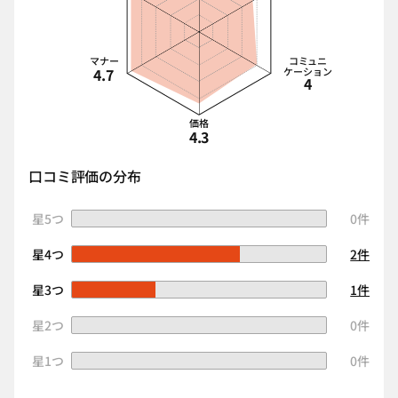
マナー
コミュニ
4.7
ケーション
4
価格
4.3
口コミ評価の分布
星5つ
0件
星4つ
2件
星3つ
1件
星2つ
0件
星1つ
0件