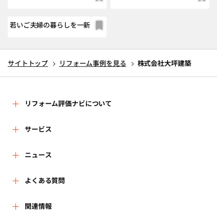
若いご夫婦の暮らしを一新
サイトトップ
リフォーム事例を見る
株式会社大坪建築
リフォーム評価ナビについて
リフォーム評価ナビとは
サービス
リフォーム会社を探す
ニュース
運営体制
新着情報
よくある質問
リフォーム事例を見る
はじめての方へ
よくある質問
関連情報
講習会・セミナー
リフォームを相談する
事務局へのお問い合せ