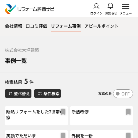
ログイン
お知らせ
メニュー
会社情報
口コミ評価
リフォーム事例
アピールポイント
株式会社大坪建築
事例一覧
5
検索結果
件
OFF
並べ替え
条件検索
写真のみ
断熱リフォームをした2世帯の
断熱改修
家
笑顔でただいま
外観を一新