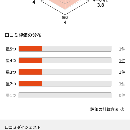
4
ケーション
3.8
価格
4
口コミ評価の分布
星5つ
1件
星4つ
1件
星3つ
1件
星2つ
1件
星1つ
0件
評価の計算方法
口コミダイジェスト