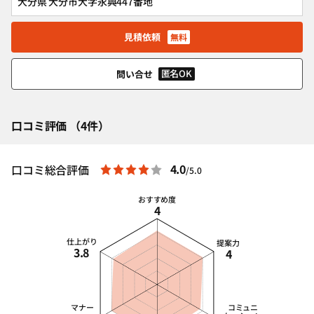
大分県 大分市大字永興447番地
見積依頼
無料
匿名OK
問い合せ
口コミ評価 （4件）
4.0
口コミ総合評価
/5.0
おすすめ度
4
仕上がり
提案力
3.8
4
マナー
コミュニ