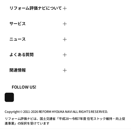
リフォーム評価ナビについて
サービス
リフォーム評価ナビとは
ニュース
リフォーム会社を探す
運営体制
よくある質問
新着情報
リフォーム事例を見る
はじめての方へ
関連情報
よくある質問
講習会・セミナー
リフォームを相談する
事務局へのお問い合せ
一般財団法人住まいづくりナビセンター
利用規約
FOLLOW US!
連携機関・企業・団体トピックス
リフォームを学ぶ
地域の相談窓口のみなさまへ
株式会社日本建築住宅センター
プライバシーポリシー
動画で学べるリフォームの基礎知識
リフォーム会社一覧
Copyright © 2011-
2026 REFORM HYOUKA NAVI ALL RIGHTS RESERVED.
リフォーム評価ナビは、国土交通省「平成28～令和7年度 住宅ストック維持・向上促
動作推奨環境について
マイページの活用
住宅関連機関リンク集
進事業」の採択を受けています