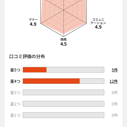
マナー
コミュニ
4.9
ケーション
4.9
価格
4.5
口コミ評価の分布
星5つ
5件
星4つ
12件
星3つ
0件
星2つ
0件
星1つ
0件