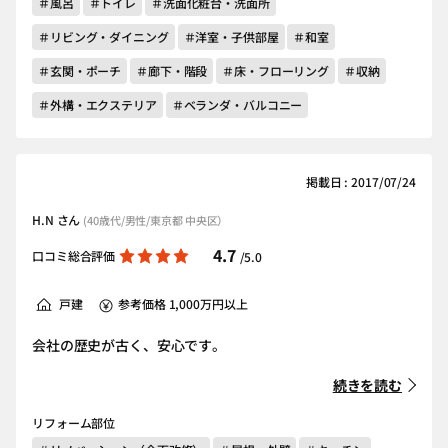
＃風呂
＃トイレ
＃洗面化粧台・洗面所
＃リビング・ダイニング
＃洋室・子供部屋
＃和室
＃玄関・ポーチ
＃廊下・階段
＃床・フローリング
＃収納
＃外構・エクステリア
＃ベランダ・バルコニー
掲載日 : 2017/07/24
H.N さん
(40歳代/男性/東京都 中央区）
4.7
口コミ総合評価
/5.0
戸建
参考価格 1,000万円以上
会社の歴史が古く、安心です。
続きを読む
リフォーム部位