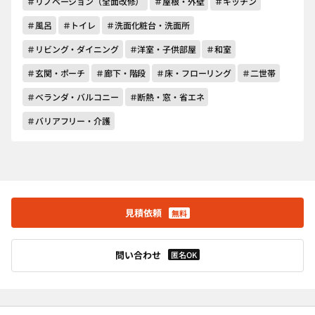
＃リノベーション（全面改修）
＃屋根・外壁
＃キッチン
＃風呂
＃トイレ
＃洗面化粧台・洗面所
＃リビング・ダイニング
＃洋室・子供部屋
＃和室
＃玄関・ポーチ
＃廊下・階段
＃床・フローリング
＃二世帯
＃ベランダ・バルコニー
＃断熱・窓・省エネ
＃バリアフリー・介護
見積依頼
無料
問い合わせ
匿名OK