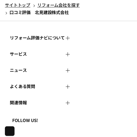
サイトトップ
リフォーム会社を探す
口コミ評価 北見建設株式会社
リフォーム評価ナビについて
サービス
リフォーム評価ナビとは
ニュース
リフォーム会社を探す
運営体制
よくある質問
新着情報
リフォーム事例を見る
はじめての方へ
関連情報
よくある質問
講習会・セミナー
リフォームを相談する
事務局へのお問い合せ
一般財団法人住まいづくりナビセンター
利用規約
FOLLOW US!
連携機関・企業・団体トピックス
リフォームを学ぶ
地域の相談窓口のみなさまへ
株式会社日本建築住宅センター