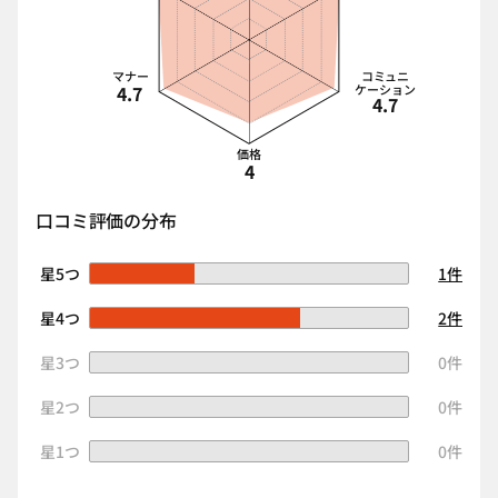
マナー
コミュニ
4.7
ケーション
4.7
価格
4
口コミ評価の分布
星5つ
1件
星4つ
2件
星3つ
0件
星2つ
0件
星1つ
0件