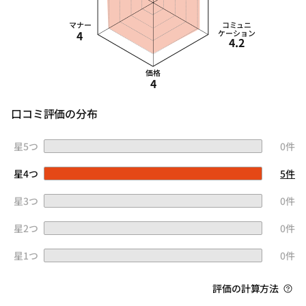
マナー
コミュニ
4
ケーション
4.2
価格
4
口コミ評価の分布
星5つ
0件
星4つ
5件
星3つ
0件
星2つ
0件
星1つ
0件
評価の計算方法