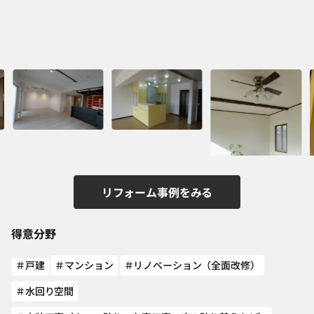
ふ
ン
リフォーム事例をみる
得意分野
＃戸建
＃マンション
＃リノベーション（全面改修）
＃水回り空間