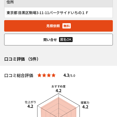
住所
東京都 目黒区駒場3-11-11パークサイドいちの１Ｆ
見積依頼
無料
匿名OK
問い合せ
口コミ評価 （5件）
4.3
口コミ総合評価
/5.0
おすすめ度
4.2
仕上がり
提案力
4.2
4.2