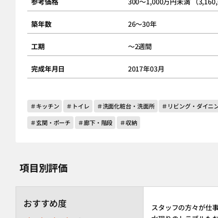
参考価格
300～1,000万円未満 （3,160
築年数
26～30年
工期
～2週間
完成年月日
2017年03月
＃キッチン
＃トイレ
＃洗面化粧台・洗面所
＃リビング・ダイニ
＃玄関・ポーチ
＃廊下・階段
＃収納
項目別評価
おすすめ度
スタッフの方々が仕