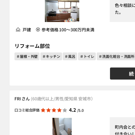
色々相談
た。
戸建
参考価格 100～300万円未満
リフォーム部位
＃屋根・外壁
＃キッチン
＃風呂
＃トイレ
＃洗面化粧台・洗面所
続
FRI さん
(60歳代以上/男性/愛知県 安城市）
4.2
口コミ総合評価
/5.0
町内会と
付き合い