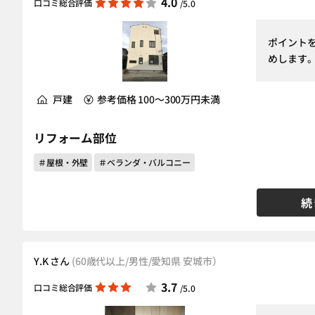
4.0
口コミ総合評価
/5.0
ポイント
めします
戸建
参考価格 100～300万円未満
リフォーム部位
＃屋根・外壁
＃ベランダ・バルコニー
続
Y.K さん
(60歳代以上/男性/愛知県 安城市）
3.7
口コミ総合評価
/5.0