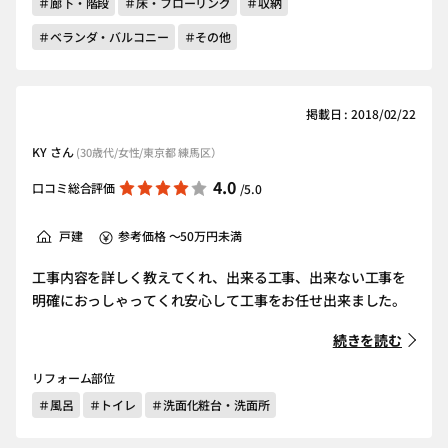
＃廊下・階段
＃床・フローリング
＃収納
＃ベランダ・バルコニー
＃その他
掲載日 : 2018/02/22
KY さん
(30歳代/女性/東京都 練馬区）
4.0
口コミ総合評価
/5.0
戸建
参考価格 ～50万円未満
工事内容を詳しく教えてくれ、出来る工事、出来ない工事を
明確におっしゃってくれ安心して工事をお任せ出来ました。
続きを読む
リフォーム部位
＃風呂
＃トイレ
＃洗面化粧台・洗面所