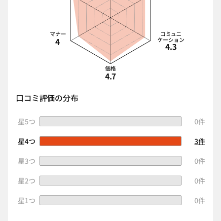
マナー
コミュニ
4
ケーション
4.3
価格
4.7
口コミ評価の分布
星5つ
0件
星4つ
3件
星3つ
0件
星2つ
0件
星1つ
0件