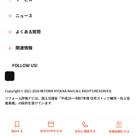
運営体制
リフォーム会社を探す
ニュース
はじめての方へ
リフォーム事例を見る
新着情報
よくある質問
事務局へのお問い合せ
リフォームを相談する
講習会・セミナー
よくある質問
関連情報
地域の相談窓口のみなさまへ
リフォームを学ぶ
連携機関・企業・団体トピックス
利用規約
一般財団法人住まいづくりナビセンター
FOLLOW US!
リフォーム会社一覧
動画で学べるリフォームの基礎知識
プライバシーポリシー
株式会社日本建築住宅センター
Copyright © 2011-
2026 REFORM HYOUKA NAVI ALL RIGHTS RESERVED.
住宅関連機関リンク集
マイページの活用
動作推奨環境について
リフォーム評価ナビは、国土交通省「平成28～令和7年度 住宅ストック維持・向上促
進事業」の採択を受けています
リフォーム評価ナビPRO
公式バナーのダウンロード
リンクポリシー
会社のHPをみる
保存する
会社に電話する
見積依頼をする