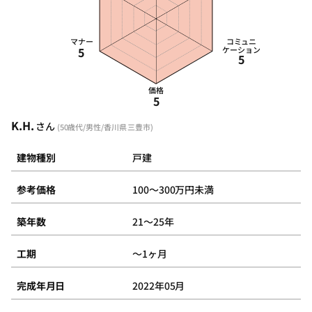
マナー
コミュニ
5
ケーション
5
価格
5
K.H.
さん
(50歳代/男性/香川県 三豊市)
建物種別
戸建
参考価格
100～300万円未満
築年数
21～25年
工期
～1ヶ月
完成年月日
2022年05月