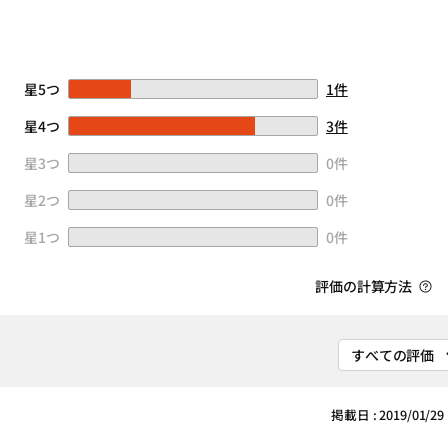
星5つ
1件
星4つ
3件
星3つ
0件
星2つ
0件
星1つ
0件
評価の計算方法
掲載日 : 2019/01/29