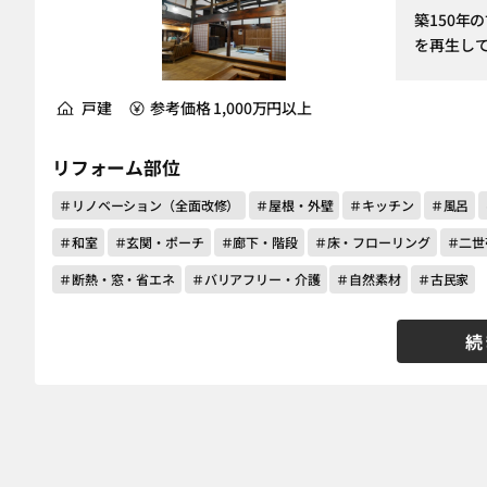
築150年
を再生し
戸建
参考価格 1,000万円以上
リフォーム部位
＃リノベーション（全面改修）
＃屋根・外壁
＃キッチン
＃風呂
＃和室
＃玄関・ポーチ
＃廊下・階段
＃床・フローリング
＃二世
＃断熱・窓・省エネ
＃バリアフリー・介護
＃自然素材
＃古民家
続