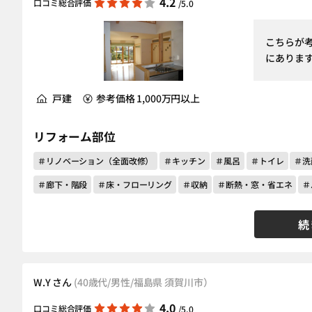
4.2
口コミ総合評価
/5.0
こちらが
にありま
戸建
参考価格 1,000万円以上
リフォーム部位
＃リノベーション（全面改修）
＃キッチン
＃風呂
＃トイレ
＃洗
＃廊下・階段
＃床・フローリング
＃収納
＃断熱・窓・省エネ
＃
続
W.Y さん
(40歳代/男性/福島県 須賀川市）
4.0
口コミ総合評価
/5.0