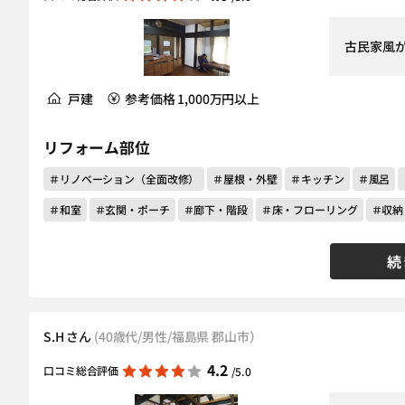
古民家風
戸建
参考価格 1,000万円以上
リフォーム部位
＃リノベーション（全面改修）
＃屋根・外壁
＃キッチン
＃風呂
＃和室
＃玄関・ポーチ
＃廊下・階段
＃床・フローリング
＃収納
続
S.H さん
(40歳代/男性/福島県 郡山市）
4.2
口コミ総合評価
/5.0