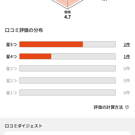
価格
4.7
口コミ評価の分布
星5つ
2件
星4つ
1件
星3つ
0件
星2つ
0件
星1つ
0件
評価の計算方法
口コミダイジェスト