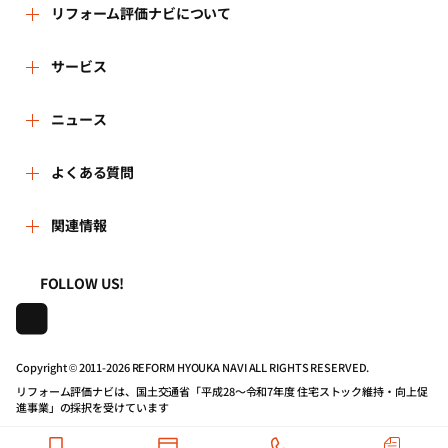
リフォーム評価ナビについて
リフォーム評価ナビとは
サービス
リフォーム会社を探す
ニュース
運営体制
新着情報
よくある質問
リフォーム事例を見る
はじめての方へ
よくある質問
関連情報
講習会・セミナー
リフォームを相談する
事務局へのお問い合せ
一般財団法人住まいづくりナビセンター
利用規約
FOLLOW US!
連携機関・企業・団体トピックス
リフォームを学ぶ
地域の相談窓口のみなさまへ
株式会社日本建築住宅センター
プライバシーポリシー
動画で学べるリフォームの基礎知識
リフォーム会社一覧
Copyright © 2011-
2026 REFORM HYOUKA NAVI ALL RIGHTS RESERVED.
リフォーム評価ナビは、国土交通省「平成28～令和7年度 住宅ストック維持・向上促
動作推奨環境について
マイページの活用
住宅関連機関リンク集
進事業」の採択を受けています