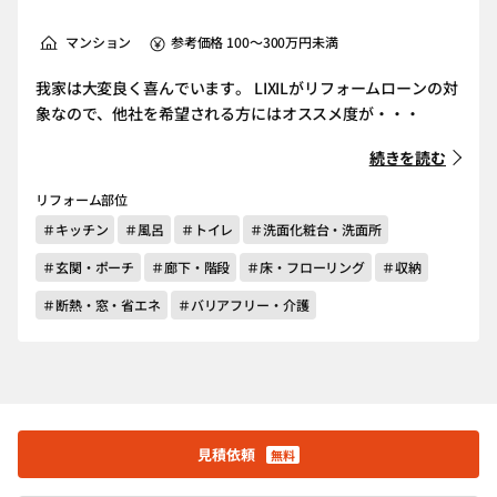
マンション
参考価格 100～300万円未満
我家は大変良く喜んでいます。 LIXILがリフォームローンの対
象なので、他社を希望される方にはオススメ度が・・・
続きを読む
リフォーム部位
＃キッチン
＃風呂
＃トイレ
＃洗面化粧台・洗面所
＃玄関・ポーチ
＃廊下・階段
＃床・フローリング
＃収納
＃断熱・窓・省エネ
＃バリアフリー・介護
見積依頼
無料