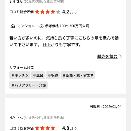
S.H さん
(50歳代/男性/兵庫県 宝塚市）
4.2
口コミ総合評価
/5.0
マンション
参考価格 100～300万円未満
若い方が多いのに、気持ち良く丁寧にこちらの意を汲んで動
いて下さいます。 仕上がりも丁寧です。
続きを読む
リフォーム部位
＃キッチン
＃風呂
＃収納
＃断熱・窓・省エネ
＃バリアフリー・介護
掲載日 : 2019/01/04
N.Y さん
(50歳代/女性/兵庫県 伊丹市）
4.8
口コミ総合評価
/5.0