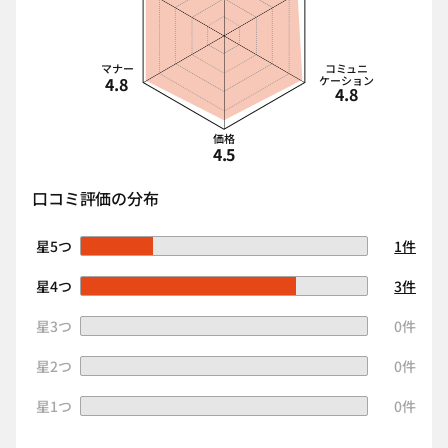
マナー
コミュニ
4.8
ケーション
4.8
価格
4.5
口コミ評価の分布
星5つ
1件
星4つ
3件
星3つ
0件
星2つ
0件
星1つ
0件