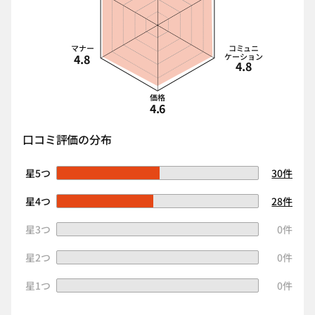
マナー
コミュニ
4.8
ケーション
4.8
価格
4.6
口コミ評価の分布
星5つ
30件
星4つ
28件
星3つ
0件
星2つ
0件
星1つ
0件