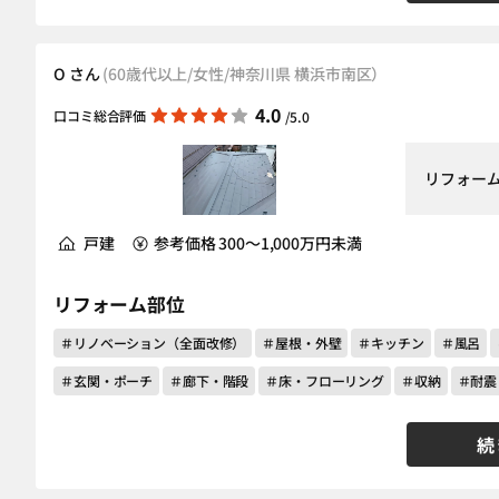
O さん
(60歳代以上/女性/神奈川県 横浜市南区）
4.0
口コミ総合評価
/5.0
リフォー
戸建
参考価格 300～1,000万円未満
リフォーム部位
＃リノベーション（全面改修）
＃屋根・外壁
＃キッチン
＃風呂
＃玄関・ポーチ
＃廊下・階段
＃床・フローリング
＃収納
＃耐震
続