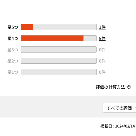
星5つ
1件
星4つ
5件
星3つ
0件
星2つ
0件
星1つ
0件
評価の計算方法
掲載日 : 2024/02/14