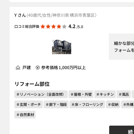
Y さん
(40歳代/女性/神奈川県 横浜市青葉区）
4.2
口コミ総合評価
/5.0
細かな部
フォーム
戸建
参考価格 1,000万円以上
リフォーム部位
＃リノベーション（全面改修）
＃屋根・外壁
＃キッチン
＃風呂
＃玄関・ポーチ
＃廊下・階段
＃床・フローリング
＃収納
＃外構
＃自然素材
続