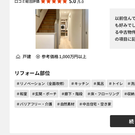
5.0
口コミ総合評価
/5.0
以前住ん
も好みで
る中古物件
の項目に記
戸建
参考価格 1,000万円以上
リフォーム部位
＃リノベーション（全面改修）
＃キッチン
＃風呂
＃トイレ
＃洗
＃和室
＃玄関・ポーチ
＃廊下・階段
＃床・フローリング
＃収納
＃バリアフリー・介護
＃自然素材
＃中古住宅・空き家
続