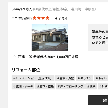
ShinyaN さん
(60歳代以上/男性/神奈川県 川崎市中原区）
4.7
口コミ総合評価
/5.0
築年数の
されると
いると思
戸建
参考価格 300～1,000万円未満
リフォーム部位
＃リノベーション（全面改修）
＃屋根・外壁
＃キッチン
＃トイレ
＃玄関・ポーチ
＃廊下・階段
＃床・フローリング
＃収納
＃外構
続