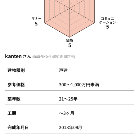
マナー
コミュニ
5
ケーション
5
価格
5
kanten
さん
(50歳代/女性/愛知県 瀬戸市)
建物種別
戸建
参考価格
300～1,000万円未満
築年数
21～25年
工期
～3ヶ月
完成年月日
2018年09月