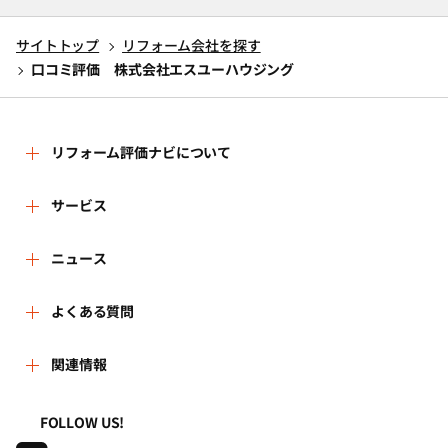
サイトトップ
リフォーム会社を探す
口コミ評価 株式会社エスユーハウジング
リフォーム評価ナビについて
リフォーム評価ナビとは
サービス
リフォーム会社を探す
ニュース
運営体制
新着情報
よくある質問
リフォーム事例を見る
はじめての方へ
よくある質問
関連情報
講習会・セミナー
リフォームを相談する
事務局へのお問い合せ
一般財団法人住まいづくりナビセンター
利用規約
FOLLOW US!
連携機関・企業・団体トピックス
リフォームを学ぶ
地域の相談窓口のみなさまへ